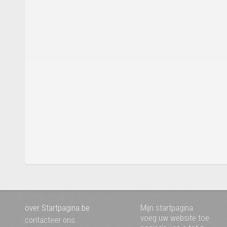
over Startpagina.be
Mijn startpagina
voeg uw website toe
contacteer ons