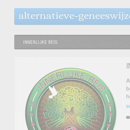
alternatieve-geneeswij
INNERLIJKE REIS
I
A
b
h
i