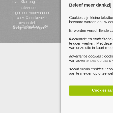
over Startpagina.be
Mijn startpagina
Beleef meer dankzij
voeg uw website toe
contacteer ons
pagina's van a tot z
algemene voorwaarden
privacy- & cookiebeleid
Cookies zijn kleine tekstb
bewaard worden op uw comp
cookies instellen
© 2026 Breakpoint BV
Bezoek ook eens onze an
veelgestelde vragen
Er worden verschillende co
websites :
www.zoekertjes.be
functionele en statistische
www.koken.be
te doen werken. Met deze
van onze site in kaart met
advertentie cookies
: cooki
van advertenties op basis
social media cookies
: coo
aan te melden op onze web
Cookies aa