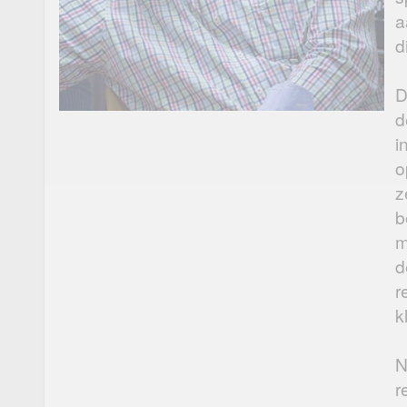
a
d
D
d
i
o
z
b
m
d
r
k
N
r