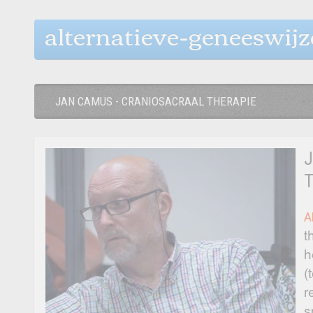
alternatieve-geneeswij
JAN CAMUS - CRANIOSACRAAL THERAPIE
J
T
A
t
h
(
r
s