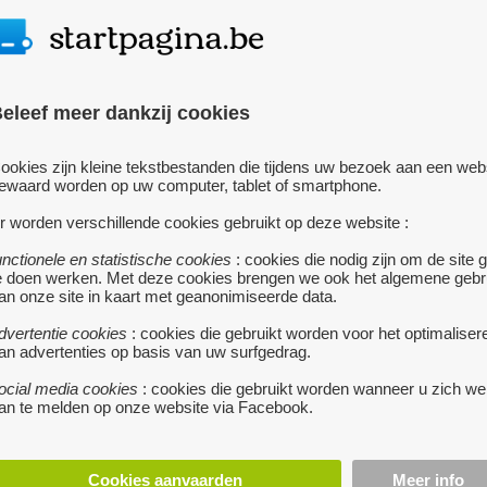
acupunctuur staat de praktijkerva
centraal. OTCG levert acupuncturi
die in het werkveld zowel praktisc
theoretisch vakkundig geschoold z
Deze opleiding bestaat reeds 25 j
eleef meer dankzij cookies
meer...
ookies zijn kleine tekstbestanden die tijdens uw bezoek aan een web
+32.470 552 452
ewaard worden op uw computer, tablet of smartphone.
r worden verschillende cookies gebruikt op deze website :
Uw website hier verme
unctionele en statistische cookies
: cookies die nodig zijn om de site 
e doen werken. Met deze cookies brengen we ook het algemene gebr
Voeg uw website
gratis
to
an onze site in kaart met geanonimiseerde data.
ontvang meer bezoeker
dvertentie cookies
: cookies die gebruikt worden voor het optimaliser
an advertenties op basis van uw surfgedrag.
ocial media cookies
: cookies die gebruikt worden wanneer u zich we
an te melden op onze website via Facebook.
Cookies aanvaarden
Meer info