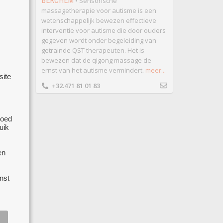
ring
BERCHEM
• Sensorische
sten af
massagetherapie voor autisme is een
h als
wetenschappelijk bewezen effectieve
ijn.
interventie voor autisme die door ouders
gegeven wordt onder begeleiding van
aar.
getrainde QST therapeuten. Het is
bewezen dat de qigong massage de
ernst van het autisme vermindert.
meer...
site
+32.471 81 01 83
lden ?
goed
uik
e en
s
en
nst