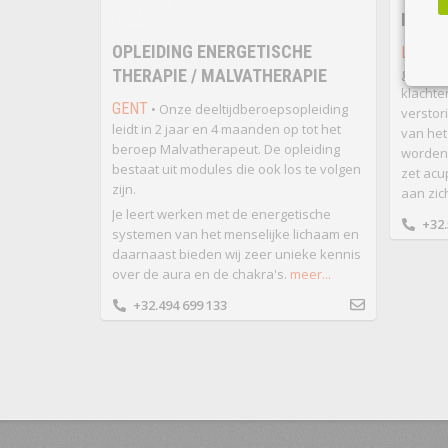
ICZO 
OPLEIDING ENERGETISCHE
LIER
• 
gedacht
THERAPIE / MALVATHERAPIE
klachte
GENT
• Onze deeltijdberoepsopleiding
verstor
leidt in 2 jaar en 4 maanden op tot het
van het
beroep Malvatherapeut. De opleiding
worden 
bestaat uit modules die ook los te volgen
zet acu
zijn.
aan zic
Je leert werken met de energetische
+32.
systemen van het menselijke lichaam en
daarnaast bieden wij zeer unieke kennis
over de aura en de chakra's.
meer...
+32.494 699 133