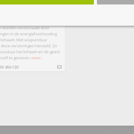
- ACUPUNCTUUR OPLEIDING
De acupunctuur vertrekt vanuit de
e dat lichamelijke en geestelijke
n worden veroorzaakt door
ingen in de energiehuishouding
 lichaam. Met acupunctuur
deze verstoringen hersteld. Zo
punctuur het lichaam en de geest
hzelf te genezen.
meer...
55 456 120