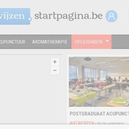
wijzen
CUPUNCTUUR
AROMATHERAPIE
OPLEIDINGEN
POSTGRADUAAT ACUPUNC
ANTWERPEN
• Bij de opleiding